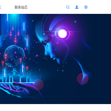
芯
联系灿芯